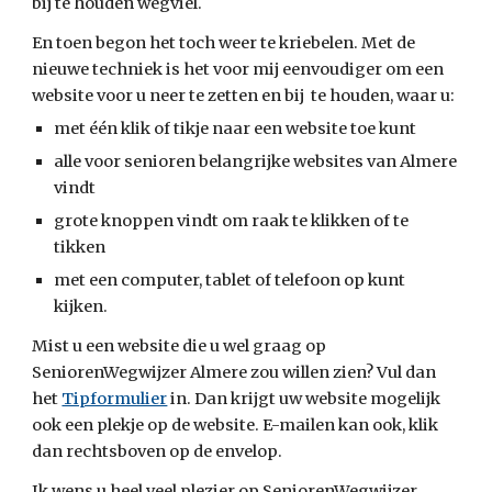
bij te houden wegviel.
En toen begon het toch weer te kriebelen. Met de 
nieuwe techniek is het voor mij eenvoudiger om een 
website voor u neer te zetten en bij  te houden, waar u:
met één klik of tikje naar een website toe kunt
alle voor senioren belangrijke websites van Almere 
vindt
grote knoppen vindt om raak te klikken of te 
tikken
met een computer, tablet of telefoon op kunt 
kijken.
Mist u een website die u wel graag op 
SeniorenWegwijzer Almere zou willen zien? Vul dan 
het 
Tipformulier
 in. Dan krijgt uw website mogelijk 
ook een plekje op de website. E-mailen kan ook, klik 
dan rechtsboven op de envelop.
Ik wens u heel veel plezier op SeniorenWegwijzer 